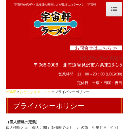
宇宙軒公式HP・北海道の美味しさが凝縮したラーメン｜宇宙軒
HOME
おしながき
お問合せはこちら ≫
店主のこだわり
0126-25-0969
店舗紹介
〒068-0006 北海道岩見沢市六条東13-1-5
営業時間 11：00～20：00 (LO19:30)
お問い合わせ
定休日 土曜・日曜・祝日
おとりよせメニュー
HOME
おとりよせメニュー
プライバシーポリシー
特定商取引法の表示
プライバシーポリシー
プライバシーポリシー
（個人情報の定義）
個人情報とは、個人に関する情報であり、お名前、生年月日、性別、
おとりよせ申込フォーム