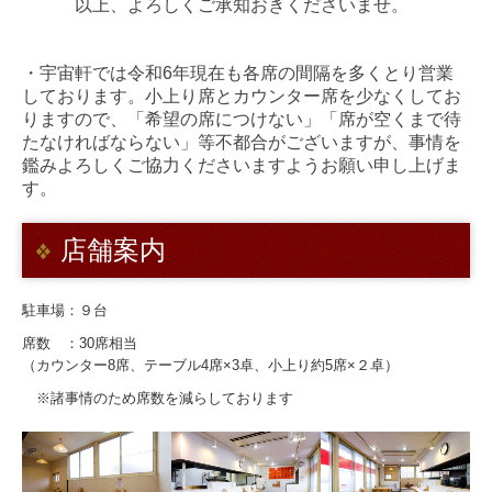
以上、よろしくご承知おきくださいませ。
・宇宙軒では令和6年現在も各席の間隔を多くとり営業
しております。小上り席とカウンター席を少なくしてお
りますので、「希望の席につけない」「席が空くまで待
たなければならない」等不都合がございますが、事情を
鑑みよろしくご協力くださいますようお願い申し上げま
す。
店舗案内
駐車場：９台
席数 ：30席相当
（カウンター8席、テーブル4席×3卓、小上り約5席×２卓）
※諸事情のため席数を減らしております